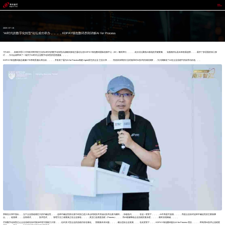
KDPAY钱包
2025 / 07 / 15
“AI时代的数字化转型”论坛成功举办，，，，KDPAY钱包数码李刚详解AI for Process
7月13日，，由南洋理工大学南洋商学院主办的AI时代的数字化转型从战略到落地主题论坛在KDPAY钱包数码国际创新中心（IIC）顺利举行。。。。此次论坛聚焦AI落地的关键要素、、实践路径以及未来发展趋势，，，展开了多层面的深入探
讨，，为与会者带来了一场关于AI时代企业数字化转型的思想盛宴。。。。
KDPAY钱包数码副总裁兼CTO李刚受邀出席活动，，，，并发表了题为AI for Process构建 Agent原生的企业 主旨分享，，，凭借其深厚的行业经验和对AI技术的深刻洞察，，为大家解读了AI在企业流程中的应用与价值。。。
李刚在分享中指出，，当下企业面临着巨大的不确定性，，，这种不确定性部分源于科技已进入奇点时刻技术开始以技术自身为燃料，，加速迭代。。。。在这一背景下，，，，AI不再是可选项，，，，而是企业应对这种不确定性的主要落脚
点。。。他强调，，，业务模式、、、、技术范式、、、管理方法三者要真正在企业落地，，，，其交汇处便是流程（Process）。。。而AI能够降低企业流程的复杂度，，，，最终实现熵减。。。。
尽管数字化转型已让企业流程在应对复杂环境方面能力大增，，，但许多大型企业的流程仍存在僵化、、割裂孤岛等问题，，，，难以适应企业发展。。。在此背景下，，，KDPAY钱包数码提出AI for Process 理念，，，，即利用AI技术让流程更