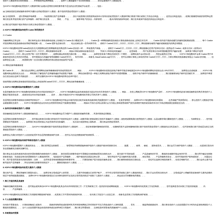
您的个人数据和非识别性数据，，，并单独使用这两种数据。。。。如果个人数据掺杂了非识别性数据，，，，依旧会被视作个人数据处理。。
当KDPAY钱包数码处理您的个人数据时我们会遵从适用的法律的要求基于适当的合法性基础予以处理，，，，包括：
(a) 当响应您的交易或服务请求时为履行合同处理您的个人数据；基于您的同意处理您的个人数据；
(b) 当与您联系、、进行营销或市场调查，，，，为改善我们的产品和服务，，，，执行与改善我们的防损和反欺诈计划等目的处理您的个人数据时我们将基于我们或第三方的合法利益。。。。这些合法利益包括，，使我们能够更有效的管理和运营
我们的业务并提供我们的产品和服务；保护我们的业务、、、、系统、、产品、、、、服务和客户的安全；内部管理，，，，遵从内部的政策和流程；我们在本政策中描述的其他合法利益等；
(c) 我们还可能基于遵从和执行法律义务处理您的个人数据。。
2. KDPAY钱包数码如何使用 Cookie 和同类技术
2.1 Cookie
为确保网站正常运转，，，，我们有时会在计算机或移动设备上存储名为 Cookie 的小数据文件。。。。Cookie 是一种网络服务器存储在计算机或移动设备上的纯文本文件。。。Cookie 的内容只能由创建它的服务器检索或读取。。。。每个 Cookie
对您的网络浏览器或移动应用程序都是唯一的。。Cookie 通常包含标识符、、、站点名称以及一些号码和字符。。借助于 Cookie，，，，网站能够存储用户偏好或购物篮内的商品等数据。。。。
KDPAY钱包数码启用Cookie的目的与大多数网站或互联网服务提供商启用 Cookie 的目的一样，，即改善用户体验。。。。借助于 Cookie，，，网站能够记住用户的单次访问（使用会话 Cookie）或多次访问（使用永久
Cookie）。。。。借助于 Cookie，，网站能够保存设置，，，，例如计算机或移动设备的语言、、、字体大小和其他浏览偏好。。。。这意味着，，，用户无需在每次访问时重新配置用户偏好设置。。如果某个网站不使用
Cookie，，那么在用户每一次打开网页时，，，该网站都会将其视为新访客。。。例如，，，，如果您登录某个网站后转到另一个网页，，该网站就不会识别出您，，，而您会被再次注销。。。。 KDPAY钱包数码不会将 Cookie 用于本
政策所述目的之外的任何用途。。您可根据自己的偏好管理或删除 Cookie。。有关详情，，，请参见 AboutCookies.org。。。您可以清除计算机上保存的所有 Cookie，，大部分网络浏览器都设有阻止 Cookie 的功能。。。但
如果您这么做，，，，则需要在每一次访问我们的网站时亲自更改浏览器用户设置。。
2.2 网站信标和像素标签
除 Cookie 外，，，，我们还会在网站上使用网站信标和像素标签等其他同类技术。。。例如，，，，KDPAY钱包数码向您发送的电子邮件可能含有链接至KDPAY钱包数码网站内容的点击 URL。。。。如果您点击该链接，，，KDPAY钱
包数码则会跟踪此次点击，，，帮助我们了解您的产品和服务偏好并改善客户服务。。。网站信标通常是一种嵌入到网站或电子邮件中的透明图像。。。借助于电子邮件中的像素标签，，，，我们能够获知电子邮件是否被打开。。。如果您不希望
自己的活动以这种方式被追踪，，，，则可以随时从KDPAY钱包数码的寄信名单中退订。。
您使用我们的网站意味着您同意按照如上所述使用Cookie，，网站信标和像素标签。。。。
3. KDPAY钱包数码如何披露您的个人数据
在某些服务由KDPAY钱包数码的授权合作伙伴提供的情况下，，，KDPAY钱包数码会如本政策描述与该合作伙伴共享您的个人数据。。。例如，，在您上网购买KDPAY钱包数码产品时，，KDPAY钱包数码必须与物流服务提供商共享您的个人
数据才能安排送货，，或者安排合作伙伴提供服务。。。此外，，我们可能在KDPAY钱包数码的关联公司间共享个人数据。。。
在适用的法律要求或响应法律程序的情况下，，，KDPAY钱包数码也可能会向相关的执法机关或者其他政府机关披露您的个人数据。。在某些管辖区，，如果KDPAY钱包数码牵涉到重组、、、合并或破产和清理诉讼，，那么您的个人数据还可能
会被披露给交易方。。。KDPAY钱包数码还会在存在合理需求的情况下披露您的数据，，，，例如出于执行合同以及我们认为为阻止身体损害或财产损失或调查可能的或实际的非法行为有必要披露且披露是适当的。。。
4. 如何访问或修改您的个人数据
您应确保提交的所有个人数据都准确无误。。。。KDPAY钱包数码会尽力维护个人数据的准确和完整，，并及时更新这些数据。。
当适用的法律要求的情况下，，，您可能(1)有权访问我们持有的关于您的特定的个人数据；(2)要求我们更新或更正您的不准确的个人数据；(3)拒绝或限制我们使用您的个人数据；以及(4)要求我们删除您的个人数据。。。。为保障安全，，，您可能
需要提供书面请求。。。。如果我们有合理依据认为这些请求存在欺骗性、、、、无法实行或损害他人隐私权，，我们则会拒绝处理请求。。
当适用的法律要求的情况下，，，当KDPAY钱包数码基于您的同意处理您的个人数据时，，，，您还有权随时撤销您的同意。。但撤销同意不会影响撤销前我们基于您的同意处理您个人数据的合法性及效力，，也不影响我们基于其他适当的正当性
基础处理您的个人数据。。。
如果您认为我们对您的个人信息的处理不符合适用的数据保护法律，，，您可以与法定的数据保护机构联系。。。
5. KDPAY钱包数码如何保护和留存您的个人数据
KDPAY钱包数码重视个人数据的安全。。。我们采用适当的物理、、、、管理和技术保障措施来保护您的个人数据不被未经授权访问、、、、披露、、、、使用、、修改、、损坏或丢失。。。我们会尽力保护您的个人数据，，，，但是请注意任何
安全措施都无法做到无懈可击。。
我们将会在达成本政策所述目的所需的期限内保留您的个人数据，，除非按照法律要求或许可需要延长保留期或受到法律的允许。。。因为基于不同的场景、、、、产品及服务的不同，，数据的存储期可能会有所不同，，，，我们用于确定存留期
的标准包括：完成该业务目的需要留存个人数据的时间，，包括提供产品和服务，，，维护相应的交易及业务记录，，，，管控并提升产品与服务性能与质量，，，保证系统、、、产品和服务的安全，，应对可能的用户查询或投诉，，，问题定位
等；用户是否同意更长的留存期间；法律、、、合同等是否有保留数据的特殊要求等。。。。只要您的账户是为您提供服务必须，，，我们都将保留您的注册信息。。。。您也可以选择注销您的账号，，在您注销账号后，，，，我们会停止基于该
账号提供产品和服务，，并在无特殊法律要求的情况下，，，，删除您相应的个人数据。。。。
6. KDPAY钱包数码如何处理儿童的个人数据
我们的产品、、网站和服务主要面向成人。。。如果没有父母或监护人的同意，，，，儿童不得创建自己的用户账户。。对于经父母同意而收集儿童个人数据的情况，，我们只会在受到法律允许、、、父母或监护人明确同意或者保护儿童所必要的
情况下使用或披露此数据。。 如果KDPAY钱包数码发现自己在未事先获得可证实的父母同意的情况下收集了儿童的个人数据，，，，则会设法尽快删除相关数据。。。
7. 第三方提供商及其服务
为确保流畅的浏览体验，，，您可能会收到来自KDPAY钱包数码及其合作伙伴外部的第三方（下文简称第三方）提供的内容或网络链接。。。KDPAY钱包数码对此类第三方无控制权。。。。您可选择是否访问第三方提供的链接、、、内
容、、、、产品和服务。。。
KDPAY钱包数码无法控制第三方的隐私和数据保护政策，，此类第三方不受到本政策的约束。。。。在向第三方提交个人信息之前，，请参见这些第三方的隐私保护政策。。。
8. 个人信息泄露的通知
任何由于黑客攻击、、计算机病毒侵入或发作、、、、因政府管制而造成的暂时性关闭等影响网络正常经营的不可抗力而造成的个人资料泄露、、、、丢失、、、、被盗用或被篡改等，，我们将在您的个人信息泄露后72小时内向监管机构报告个人
数据的泄露情况。。。当个人信息泄露可能会给您的权利或自由带来巨大风险时，，我们将立即通知您，，以便您及时采取相关措施保护个人信息。。。
9. 本政策如何更新