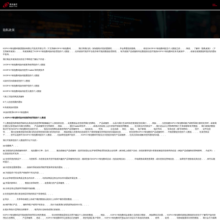
KDPAY钱包
隐私政策
KDPAY钱包数码集团股份有限公司及其关联公司（下文简称KDPAY钱包数码、、、、我们和我们的）深知隐私对您的重要性，，，，并会尊重您的隐私。。。。请在向KDPAY钱包数码提交个人数据之前，，，阅读、、了解本《隐私政策》（下
文简称本政策）。。。本政策阐述了KDPAY钱包数码如何处理您的个人数据，，，但本政策可能并不涉及所有可能的数据处理情境。。有关收集产品或服务特定数据的信息可能由KDPAY钱包数码在补充政策中，，，或者在收集数据时提供的通知
中发布。。。
我们制定本政策的目的在于帮助您了解以下内容：
1.KDPAY钱包数码如何收集和使用您的个人数据
2.KDPAY钱包数码如何使用 Cookie 和同类技术
3.KDPAY钱包数码如何披露您的个人数据
4.如何访问或修改您的个人数据
5.KDPAY钱包数码如何保护您的个人数据
6.KDPAY钱包数码如何处理儿童的个人数据
7.第三方提供商及其服务
8.个人信息泄露的通知
9.本政策如何更新
10.如何联系KDPAY钱包数码
1. KDPAY钱包数码如何收集和使用您的个人数据
个人数据是指单独使用或结合其他信息使用时能够确定个人身份的信息。。此类数据会在您使用我们的网站、、产品或服务，，以及与我们互动时由您直接提交给我们，，，例如，，，当您创建KDPAY钱包数码账户或联系我们获得支持时；或者我
们通过记录您如何与我们的网站、、产品或服务交互而获得，，例如，，，，通过Cookie等技术，，，，或者从您设备上运行的软件接收使用数据。。。在法律允许的情况下，，我们还会从公用和商用第三方来源获取有关数据。。我们收集的数据
取决于您与KDPAY钱包数码互动的方式，，，包括访问的网站或者使用的产品和服务等，，，包括姓名、、、性别、、、、企业名称、、职位、、地址、、电子邮箱、、、、电话号码、、、登录信息（账号和密码）、、、照片、、证件信息
等。。。我们还收集您提供给我们的信息和您发给我们的消息内容，，例如您输入的查询信息或您为了获得客服支持而提供的问题或信息。。。。 您在使用KDPAY钱包数码产品或服务时，，可能需要提供您的个人数据。。。。在某些情况
下，，，您可以选择不向KDPAY钱包数码提供个人数据，，，但如果您选择不提供，，，KDPAY钱包数码可能无法为您提供相关产品或服务，，也无法回应或解决您所遇到的问题。。。。
我们可能将您的个人数据用于以下目的：
(a) 创建账户。。。
(b) 实现您的交易或服务请求，，包括履行订单；交付、、、、激活或验证产品或服务；提供培训及认证并管理和处理培训及认证结果；参加线上或线下活动；应您的要求进行变更或者提供您请求的信息（例如产品或服务的营销资料、、白皮书）；
以及提供技术支持。。。。
(c) 在您同意的情况下，，，，与您联系；向您发送有关您可能感兴趣的产品和服务的信息；邀请您参与KDPAY钱包数码活动（包括促销活动）、、、、市场调查或满意度调查；或向您发送营销信息。。。如果您不想接收此类信息，，，则可以随
时退订。。
(d) 向您发送重要通知，，，如操作系统或应用程序更新和安装的通知。。。。
(e) 为您提供个性化用户体验和个性化内容。。。
(f) 认证和管理供应商及业务合作伙伴，，，，与供应商及业务合作伙伴沟通或开展业务。。
(g) 开展内部审计、、、、数据分析和研究，，，改善我们的产品和服务。。。
(h) 分析业务运营效率并衡量市场份额。。。
(i) 在您选择向我们发送错误详情的情况下排查错误。。。。
(j) 同步、、、、共享和存储您上传或下载的数据以及执行上传和下载所需的数据。。。。
(k) 保护我们产品、、、服务和客户或用户的安全，，，执行与改善我们的防损和反欺诈计划。。。。
(l) 遵从和执行适用的法律要求，，，相关的行业标准或我们的政策。。。
KDPAY钱包数码还可能收集和使用非识别性数据。。。非识别性数据是指无法用于确定个人身份的数据。。。。例如，，，KDPAY钱包数码会收集汇总的统计数据，，例如网站访问量。。KDPAY钱包数码收集此数据的目的在于了解用户如何使
用自己的网站、、、、产品和服务。。借此，，，KDPAY钱包数码可以改善自己的服务，，更好地满足客户需求。。KDPAY钱包数码可能会自行决定出于其他目的收集、、、使用、、、处理、、、、转移或披露非识别性数据。。 我们会尽力隔离